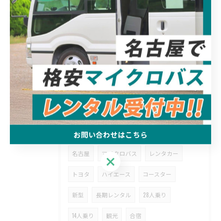
2025/11/18
当社の製品は、多機能でありながらシンプルな価格設定で、お客様...
2025/11/18
こんにちは。B BRIDGE FACTORです。
タグ
Tags
お問い合わせはこちら
名古屋
マイクロバス
レンタカー
お問い合わせはこちら
トヨタ
ハイエース
コースター
新型
長期レンタル
28人乗り
14人乗り
観光
合宿