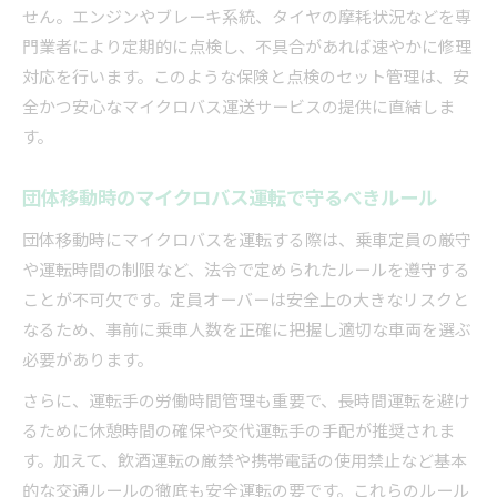
せん。エンジンやブレーキ系統、タイヤの摩耗状況などを専
門業者により定期的に点検し、不具合があれば速やかに修理
対応を行います。このような保険と点検のセット管理は、安
全かつ安心なマイクロバス運送サービスの提供に直結しま
す。
団体移動時のマイクロバス運転で守るべきルール
団体移動時にマイクロバスを運転する際は、乗車定員の厳守
や運転時間の制限など、法令で定められたルールを遵守する
ことが不可欠です。定員オーバーは安全上の大きなリスクと
なるため、事前に乗車人数を正確に把握し適切な車両を選ぶ
必要があります。
さらに、運転手の労働時間管理も重要で、長時間運転を避け
るために休憩時間の確保や交代運転手の手配が推奨されま
す。加えて、飲酒運転の厳禁や携帯電話の使用禁止など基本
的な交通ルールの徹底も安全運転の要です。これらのルール