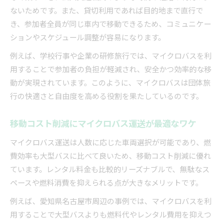
ないためです。また、貸切利用であれば目的地まで直行で
安全な送迎に必要なマイクロバス運送の知識
き、参加者全員が同じ車内で移動できるため、コミュニケー
マイクロバス運転の免許要件と選び方の基準
ションやスケジュール調整が容易になります。
マイクロバス運転に必要な免許種別の基礎知識
例えば、学校行事や企業の研修旅行では、マイクロバスを利
普通免許で運転できるマイクロバスの条件とは
用することで参加者の負担が軽減され、安全かつ効率的な移
免許取得時に知っておきたいマイクロバスの注
動が実現されています。このように、マイクロバスは団体旅
意点
行の快適さと自由度を高める役割を果たしているのです。
マイクロバス送迎時に守るべき法的ルール
社内ドライバー選定時のマイクロバス運転要件
移動コスト削減にマイクロバス運送が最適なワケ
マイクロバスレンタカーを活用した移動のコツ
マイクロバス運送は人数に応じた車両選択が可能であり、燃
マイクロバスレンタカー活用のメリットと注意
費効率も大型バスに比べて良いため、移動コスト削減に優れ
点
ています。レンタル料金も比較的リーズナブルで、無駄なス
レンタカー利用時のマイクロバス選定ポイント
ペースや燃料消費を抑えられる点が大きなメリットです。
マイクロバスレンタカー料金の目安と相場観
例えば、愛知県名古屋市周辺の事例では、マイクロバスを利
運転手付きと自分で運転する場合の違いを比較
用することで大型バスよりも燃料代やレンタル費用を抑えつ