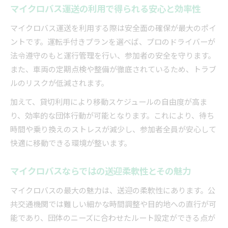
マイクロバス運送の利用で得られる安心と効率性
理由
マイクロバス運送を利用する際は安全面の確保が最大のポイ
団体移動時のマイクロバス運転で守るべきルー
ントです。運転手付きプランを選べば、プロのドライバーが
ル
法令遵守のもと運行管理を行い、参加者の安全を守ります。
マイクロバス運送での安心確保とリスク管理の
また、車両の定期点検や整備が徹底されているため、トラブ
方法
ルのリスクが低減されます。
加えて、貸切利用により移動スケジュールの自由度が高ま
り、効率的な団体行動が可能となります。これにより、待ち
時間や乗り換えのストレスが減少し、参加者全員が安心して
快適に移動できる環境が整います。
マイクロバスならではの送迎柔軟性とその魅力
マイクロバスの最大の魅力は、送迎の柔軟性にあります。公
共交通機関では難しい細かな時間調整や目的地への直行が可
能であり、団体のニーズに合わせたルート設定ができる点が