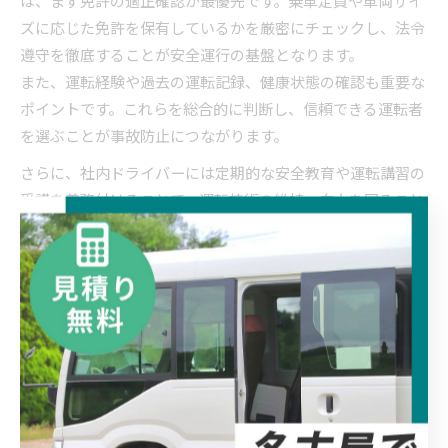
ズに応じた免許を保有しているかを厳密にチェックし、法令
遵守を徹底することが安全運行の基盤となります。
また、運転経験や過去の運転記録、健康状態の確認も重要な
ポイントです。これらを総合的に判断し、信頼できる運転者
を選ぶことが事故防止につながります。
さらに、社内ドライバーには定期的な安全教育や運転講習の
受講を義務付けることで、運転技術の維持・向上を図ること
が推奨されます。こうした取り組みは団体移動の安全性を高
め、企業の信頼向上にも寄与します。
マイクロバスレンタカーを活用し
た移動のコツ