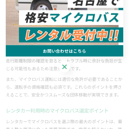
マイクロバスレンタカー活用のメリットと注意点
マイクロバスレンタカーは、少人数から中規模の団体移動に
最適な交通手段として高い利便性を誇ります。特に人数や用
途に合わせて車両を柔軟に選べるため、無駄なコストを抑え
つつ快適な移動が可能です。
一方で、レンタカー活用時には車両の状態確認や契約内容の
お問い合わせはこちら
細部までの理解が重要となります。例えば、保険加入状況や
走行距離制限の確認を怠ると、トラブル時に余計な負担が生
お問い合わせはこちら
じる可能性もあるため注意が必要です。
また、マイクロバス運転には適切な免許が必要であることか
ら、運転手の資格確認も必須です。これらのポイントを押さ
えることで、安全かつスムーズな団体移動が実現できます。
レンタカー利用時のマイクロバス選定ポイント
レンタカーでマイクロバスを選ぶ際の最大のポイントは、乗
車人数と用途に合った車種選定です。定員を超えないか、荷