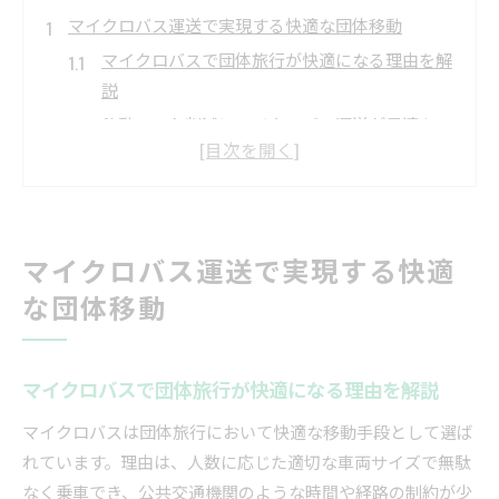
マイクロバス運送で実現する快適な団体移動
マイクロバスで団体旅行が快適になる理由を解
説
移動コスト削減にマイクロバス運送が最適なワ
ケ
人数や用途別マイクロバス活用パターンの比較
マイクロバス運送の利用で得られる安心と効率
性
マイクロバス運送で実現する快適
マイクロバスならではの送迎柔軟性とその魅力
な団体移動
安全な送迎にはマイクロバスが有効な理由
マイクロバス運送が団体送迎で重視される理由
マイクロバスで団体旅行が快適になる理由を解説
安全運行を支えるマイクロバスの設計と設備
送迎時のリスク軽減にマイクロバスが貢献する
マイクロバスは団体旅行において快適な移動手段として選ば
仕組み
れています。理由は、人数に応じた適切な車両サイズで無駄
マイクロバス運転手付きの安心ポイントとは
なく乗車でき、公共交通機関のような時間や経路の制約が少