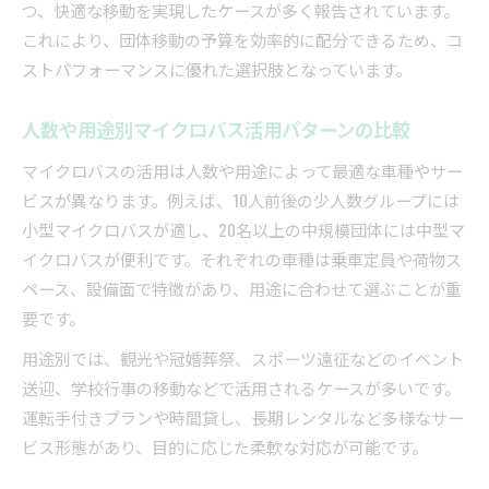
レンタカーでのマイクロバス移動を快適にする
つ、快適な移動を実現したケースが多く報告されています。
工夫
これにより、団体移動の予算を効率的に配分できるため、コ
団体移動ならマイクロバスの料金相場をチェック
ストパフォーマンスに優れた選択肢となっています。
マイクロバス運送の料金相場とその決まり方
人数や用途別マイクロバス活用パターンの比較
マイクロバスレンタルの見積もり取得で注意す
べき点
マイクロバスの活用は人数や用途によって最適な車種やサー
運転手付きマイクロバスの料金比較ポイント
ビスが異なります。例えば、10人前後の少人数グループには
小型マイクロバスが適し、20名以上の中規模団体には中型マ
マイクロバス料金に影響するシーズンや曜日の
イクロバスが便利です。それぞれの車種は乗車定員や荷物ス
違い
ペース、設備面で特徴があり、用途に合わせて選ぶことが重
隠れたコストも把握できるマイクロバス利用法
要です。
法令遵守と安心運用が叶うマイクロバス活用術
用途別では、観光や冠婚葬祭、スポーツ遠征などのイベント
マイクロバス運送における法令遵守の重要ポイ
送迎、学校行事の移動などで活用されるケースが多いです。
ント
運転手付きプランや時間貸し、長期レンタルなど多様なサー
安全運行のためのマイクロバス活用チェックリ
ビス形態があり、目的に応じた柔軟な対応が可能です。
スト
保険加入や点検がマイクロバス運送で欠かせぬ