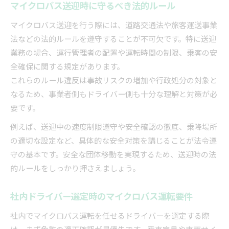
マイクロバス送迎時に守るべき法的ルール
マイクロバス送迎を行う際には、道路交通法や旅客運送事業
法などの法的ルールを遵守することが不可欠です。特に送迎
業務の場合、運行管理者の配置や運転時間の制限、乗客の安
全確保に関する規定があります。
これらのルール違反は事故リスクの増加や行政処分の対象と
なるため、事業者側もドライバー側も十分な理解と対策が必
要です。
例えば、送迎中の速度制限遵守や安全確認の徹底、乗降場所
の適切な設定など、具体的な安全対策を講じることが法令遵
守の基本です。安全な団体移動を実現するため、送迎時の法
的ルールをしっかり押さえましょう。
社内ドライバー選定時のマイクロバス運転要件
社内でマイクロバス運転を任せるドライバーを選定する際
は、まず免許の適正確認が最優先です。乗車定員や車両サイ