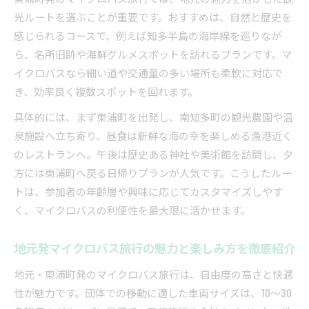
子ども連れ旅行でも安心できるマイクロバスの
光ルートを選ぶことが重要です。おすすめは、自然と歴史を
魅力
感じられるコースで、例えば知多半島の海岸線を巡りなが
貸切マイクロバスの安全性と柔軟な活用術を紹介
ら、名所旧跡や海鮮グルメスポットを訪れるプランです。マ
貸切マイクロバスならではの安全対策と信頼性
イクロバスなら細い道や交通量の多い場所も柔軟に対応で
マイクロバス貸切の柔軟なプランニング方法
き、効率良く複数スポットを回れます。
貸切マイクロバス活用で安心移動を実現するコ
具体的には、まず東浦町を出発し、南知多町の観光農園や温
ツ
泉施設へ立ち寄り、昼食は新鮮な海の幸を楽しめる漁港近く
グループ旅行で役立つマイクロバスの安全ポイ
のレストランへ。午後は歴史ある神社や美術館を訪問し、夕
ント
方には東浦町へ戻る日帰りプランが人気です。こうしたルー
臨機応変に対応できる貸切マイクロバスの使い
トは、参加者の年齢層や興味に応じてカスタマイズしやす
道
く、マイクロバスの利便性を最大限に活かせます。
東浦町で人気のマイクロバス観光ルート徹底解説
地元発マイクロバス旅行の魅力と楽しみ方を徹底紹介
東浦町発マイクロバス観光のおすすめルート紹
介
地元・東浦町発のマイクロバス旅行は、自由度の高さと快適
マイクロバスで巡る人気観光スポットを徹底解
性が魅力です。団体での移動に適した車両サイズは、10～30
説