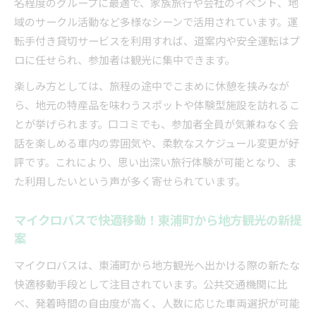
名程度のグループに最適で、家族旅行や会社のイベント、地
東浦町出発で満喫できるマイクロバス観光ルー
域のサークル活動など多様なシーンで活用されています。運
ト
転手付き貸切サービスを利用すれば、道案内や安全運転はプ
ロに任せられ、参加者は観光に集中できます。
地元発マイクロバスで楽しむ観光コースの魅力
マイクロバスならではの観光地巡り体験を紹介
楽しみ方としては、旅程の途中でこまめに休憩を挟みなが
ら、地元の特産品を味わうスポットや体験型施設を訪れるこ
移動も旅の楽しみに変えるマイクロバス体験談
とが挙げられます。口コミでも、参加者全員が気兼ねなく会
移動時間が楽しくなるマイクロバスの魅力体験
話を楽しめる車内の雰囲気や、柔軟なスケジュール変更が好
談
評です。これにより、思い出深い旅行体験が可能となり、ま
マイクロバス旅で感じた快適移動の実例をご紹
た利用したいという声が多く寄せられています。
介
参加者が語るマイクロバス観光のおすすめポイ
マイクロバスで快適移動！東浦町から地方観光の新提
ント
案
実際に体験したマイクロバス旅行の感動エピソ
マイクロバスは、東浦町から地方観光へ出かける際の新たな
ード
快適移動手段として注目されています。公共交通機関に比
移動も楽しめるマイクロバス旅の利用者の声
べ、発着時間の自由度が高く、人数に応じた車両選択が可能