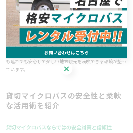
子ども連れの旅行では、安全性と快適性が特に重要ですが、
マイクロバスはその両方を兼ね備えています。広い車内空間
でベビーカーやおむつ替え用品なども持ち込みやすく、子ど
ものペースに合わせた休憩も可能です。
また、愛知県知多郡東浦町からの出発であれば、地元の交通
事情に詳しい運転手が乗車することが多く、急なトラブルや
お問い合わせはこちら
混雑を避けるルート選択が期待できます。これにより、子ど
も連れでも安心して楽しい地方観光を満喫できる環境が整っ
お問い合わせはこちら
ています。
貸切マイクロバスの安全性と柔軟
な活用術を紹介
貸切マイクロバスならではの安全対策と信頼性