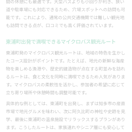
間の休憩にも最適です。大型バスよりも小回りが利き、狭い
道や駐車場にも対応できるため、穴場スポットへの訪問も可
能です。これにより、通常の公共交通機関では難しい観光地
も訪問できる点が、口コミでも高く評価されています。
東浦町出発で満喫できるマイクロバス観光ルート
東浦町発のマイクロバス観光ルートは、地域の特色を生かし
たコース設計がポイントです。たとえば、地元の新鮮な海産
物を楽しめる漁港や、歴史的建造物が点在する町並みを訪れ
るルートは、食と文化を同時に満喫できるため人気がありま
す。マイクロバスの柔軟性を活かし、参加者の希望に応じて
立ち寄り場所や休憩時間も調整可能です。
具体的な例としては、東浦町を出発し、まずは知多市の産直
市場で地元グルメを味わい、次に阿久比町の神社や史跡を見
学、最後に東浦町の温泉施設でリラックスするプランがあり
ます。こうしたルートは、家族連れやシニア層にも安心して