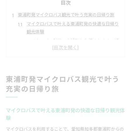
目次
東浦町発マイクロバス観光で叶う充実の日帰り旅
マイクロバスで叶える東浦町発の快適な日帰り
観光体験
マイクロバス利用で東浦町から行くおすすめ観
光ルート
地元発マイクロバス旅行の魅力と楽しみ方を徹
底紹介
マイクロバスで快適移動！東浦町から地方観光
東浦町発マイクロバス観光で叶う
の新提案
充実の日帰り旅
東浦町発マイクロバス旅で味わう安心と充実の
一日
快適マイクロバス利用で地方観光を満喫する方法
マイクロバスで叶える東浦町発の快適な日帰り観光体
マイクロバス活用でストレスフリーな地方観光
験
を実現
マイクロバスを利用することで、愛知県知多郡東浦町からの