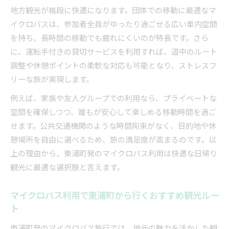
快適な車内空間で楽しむマイクロバス旅行のポ
地方観光が格段に快適になります。団体での移動に最適なマ
イント
イクロバスは、参加者全員がゆったり過ごせる広い車内空間
マイクロバス移動で地方観光の満足度が高まる
を持ち、長時間の移動でも疲れにくいのが特長です。さら
理由とは
に、運転手付きの貸切サービスを利用すれば、道中のルート
調整や休憩ポイントの柔軟な対応も可能となり、ストレスフ
マイクロバス利用時に押さえたい観光プランの
リーな旅が実現します。
コツ
快適性を重視したマイクロバス観光の楽しみ方
例えば、家族や友人グループでの利用なら、プライベートな
家族や団体旅行ならマイクロバスが便利な理由
空間を確保しつつ、誰もが安心して楽しめる移動時間を過ご
せます。公共交通機関のような時間拘束がなく、目的地や休
マイクロバスが団体旅行に選ばれる利便性と安
憩場所を自由に選べるため、旅の満足度が高まるのです。以
心感
上の理由から、東浦町発のマイクロバス利用は快適な日帰り
家族旅行で実感するマイクロバスの快適な空間
観光に最適な選択肢と言えます。
グループ利用でマイクロバスが活躍するシーン
を紹介
マイクロバス利用で東浦町から行くおすすめ観光ルー
団体移動に適したマイクロバスの柔軟な対応力
ト
とは
東浦町発のマイクロバス旅行では、地元の魅力を活かした観