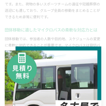
です。また、荷物の多いスポーツチームの遠征や冠婚葬祭の
送迎にも適しており、グループ全員の移動をまとめることが
できるため非常に便利です。
団体移動に適したマイクロバスの柔軟な対応力とは
団体移動では、参加者の人数や目的地、スケジュールの変更
に柔軟に対応できることが重要です。マイクロバスは貸切バ
スとして利用でき、ルートや休憩場所の調整がしやすいた
め、旅行計画に合わせた細かな対応が可能です。
例えば、愛知県知多郡東浦町発の観光プランでは、途中で予
期せぬ休憩や観光スポットの追加も相談できるため、参加者
の満足度が高まります。運転手と連携しながら安全に配慮し
た移動ができる点も、安心感を支える大きな要素です。
子ども連れ旅行でも安心できるマイクロバスの魅力