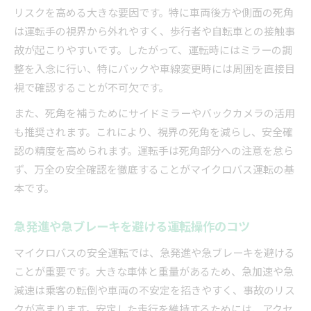
リスクを高める大きな要因です。特に車両後方や側面の死角
は運転手の視界から外れやすく、歩行者や自転車との接触事
故が起こりやすいです。したがって、運転時にはミラーの調
整を入念に行い、特にバックや車線変更時には周囲を直接目
視で確認することが不可欠です。
また、死角を補うためにサイドミラーやバックカメラの活用
も推奨されます。これにより、視界の死角を減らし、安全確
認の精度を高められます。運転手は死角部分への注意を怠ら
ず、万全の安全確認を徹底することがマイクロバス運転の基
本です。
急発進や急ブレーキを避ける運転操作のコツ
マイクロバスの安全運転では、急発進や急ブレーキを避ける
ことが重要です。大きな車体と重量があるため、急加速や急
減速は乗客の転倒や車両の不安定を招きやすく、事故のリス
クが高まります。安定した走行を維持するためには、アクセ