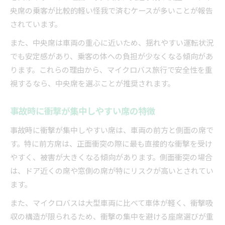
マイクロバスの通路側と窓側席の比較ポイント
央席の乗客が比較的軽い怪我で済むケースが多いことが報告
衝撃から身を守るための座席選びの考え方
されています。
安全性で選ばないと後悔する席の共通点
また、中央席は車両の重心に近いため、揺れやすい運転状況
安心を高めるマイクロバスの運転注意点
でも安定感があり、乗客の体への負担が少なくなる傾向があ
マイクロバス運転時は丁寧な操作を心がける
ります。これらの理由から、マイクロバス旅行で安全性を重
視するなら、中央席を選ぶことが推奨されます。
道路状況や標識を確実に確認する大切さ
駐車場や狭路での接触リスクを減らす方法
事故時に衝撃が集中しやすい席の特徴
マイクロバスの安全運転で意識したい基本動作
事故時に衝撃が集中しやすい席は、車両の前方と側面の席で
乗降時の安全確認を徹底する重要ポイント
す。特に前方席は、正面衝突の際に最も直接的な衝撃を受け
通行時の標識確認で安全なマイクロバス旅行
やすく、被害が大きくなる傾向があります。側面衝突の場合
マイクロバスが通行できる道路標識の見分け方
は、ドア近くの席や窓側の席が特にリスクが高いとされてい
進入禁止標識を事前に確認する意義を解説
ます。
道路幅や交通量を見極めるチェックポイント
また、マイクロバスは大型車両に比べて車体が軽く、衝撃吸
マイクロバス通行可否判断の具体的な方法
収の構造が限られるため、衝撃の集中を避ける座席選びが重
送迎時に安全な乗降導線を確保する工夫