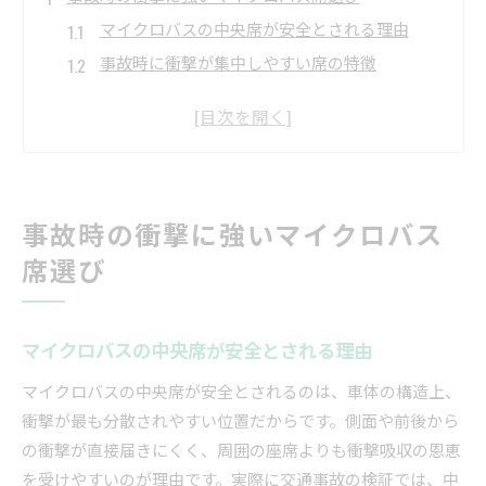
マイクロバスの中央席が安全とされる理由
事故時に衝撃が集中しやすい席の特徴
シートベルト装備の有無と安全性の関係
マイクロバス座席選びで重視すべき視点
快適さと安全性を両立する座席の選択法
安全運転を実現するマイクロバスの基本
事故時の衝撃に強いマイクロバス
マイクロバス運転時に注意すべき死角の把握
急発進や急ブレーキを避ける運転操作のコツ
席選び
車体の長さと内輪差を意識した安全運転法
ミラー確認が事故防止に重要な理由
マイクロバスの中央席が安全とされる理由
法定速度と車間距離を守る意義
マイクロバスの中央席が安全とされるのは、車体の構造上、
マイクロバス旅行で避けたい危険な座席とは
衝撃が最も分散されやすい位置だからです。側面や前後から
前方や最後部が危険とされる理由を解説
の衝撃が直接届きにくく、周囲の座席よりも衝撃吸収の恩恵
事故時にリスクが高まるマイクロバス席の特徴
を受けやすいのが理由です。実際に交通事故の検証では、中