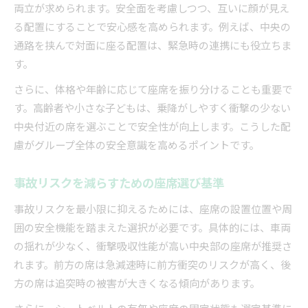
両立が求められます。安全面を考慮しつつ、互いに顔が見え
る配置にすることで安心感を高められます。例えば、中央の
通路を挟んで対面に座る配置は、緊急時の連携にも役立ちま
す。
さらに、体格や年齢に応じて座席を振り分けることも重要で
す。高齢者や小さな子どもは、乗降がしやすく衝撃の少ない
中央付近の席を選ぶことで安全性が向上します。こうした配
慮がグループ全体の安全意識を高めるポイントです。
事故リスクを減らすための座席選び基準
事故リスクを最小限に抑えるためには、座席の設置位置や周
囲の安全機能を踏まえた選択が必要です。具体的には、車両
の揺れが少なく、衝撃吸収性能が高い中央部の座席が推奨さ
れます。前方の席は急減速時に前方衝突のリスクが高く、後
方の席は追突時の被害が大きくなる傾向があります。
さらに、シートベルトの有無や座席の固定状態も選定基準に