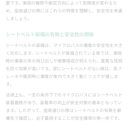
要です。事故の種類や衝突方向によって危険度が変わるた
旅行を安全にするマイクロバス座席の選び方
め、座席選びの際にはこれらの特徴を理解し、安全性を考慮
安全なマイクロバス席選びの実践ポイント
しましょう。
グループ旅行で配慮したい座席配置の工夫
シートベルト装備の有無と安全性の関係
事故リスクを減らすための座席選び基準
マイクロバスで快適かつ安全な席の選択法
シートベルトの装備は、マイクロバスの乗客の安全性を大き
く左右します。シートベルトが装備されている席では、事故
乗客全員が安心できる座席の選び方
時の乗客の体の飛び出しや衝撃吸収が抑えられ、重篤な怪我
を防ぐ効果が高いです。逆にシートベルトがない席は、急ブ
レーキや衝突時に乗客が車内で大きく動くリスクが増しま
す。
法律上も、一定の条件下でのマイクロバスにはシートベルト
装着義務があり、装着率の向上が安全対策の基本となってい
ます。したがって、座席選びの際はシートベルトの有無を最
優先で確認し、必ず着用することが安全確保の第一歩です。