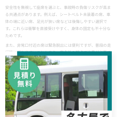
安全性を無視して座席を選ぶと、事故時の負傷リスクが高ま
る共通点があります。例えば、シートベルト未装着の席、車
体の端に近い席、足元が狭い席などは後悔しやすい選択で
す。これらは衝撃を直接受けやすく、身体の固定も不十分な
ためです。
また、非常口付近の席は緊急脱出には便利ですが、普段の走
行時に揺れやすいこともあり、安全性の観点で注意が必要で
す。座席選びでは安全性を最優先し、運転手やスタッフのア
ドバイスも活用することが重要です。
安心を高めるマイクロバスの運転
注意点