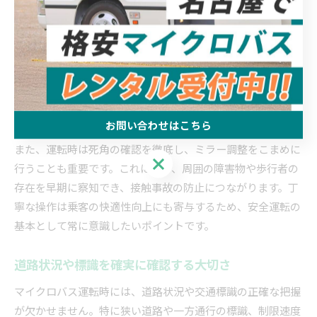
マイクロバス運転時は丁寧な操作を心がける
マイクロバスの運転では、車両の大きさや重量を考慮し、操
作を丁寧に行うことが安全確保の基本です。急な加速や急ブ
レーキ、急ハンドルは車体の不安定さを増し、事故リスクを
高めるため避ける必要があります。例えば、カーブや交差点
では速度を落とし、スムーズな操作を心がけることで乗客の
安全を守ることができます。
お問い合わせはこちら
また、運転時は死角の確認を徹底し、ミラー調整をこまめに
お問い合わせはこちら
行うことも重要です。これにより、周囲の障害物や歩行者の
存在を早期に察知でき、接触事故の防止につながります。丁
寧な操作は乗客の快適性向上にも寄与するため、安全運転の
基本として常に意識したいポイントです。
道路状況や標識を確実に確認する大切さ
マイクロバス運転時には、道路状況や交通標識の正確な把握
が欠かせません。特に狭い道路や一方通行の標識、制限速度